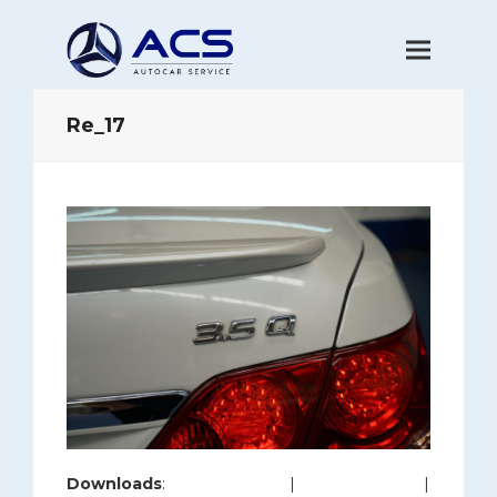
Re_17
Downloads
:
full (1200x800)
|
large (980x654)
|