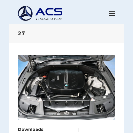
27
Downloads
:
full (1200x800)
|
large (980x654)
|