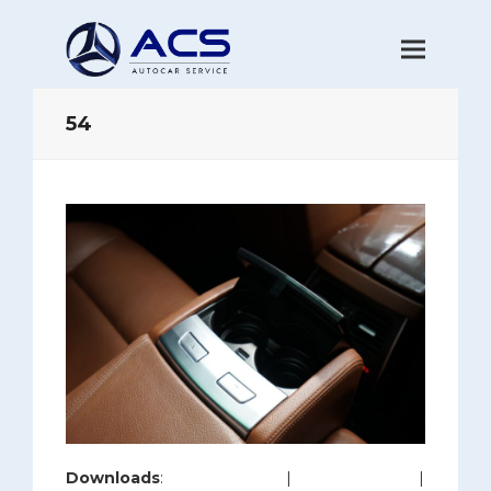
54
Downloads
:
full (1200x800)
|
large (980x654)
|