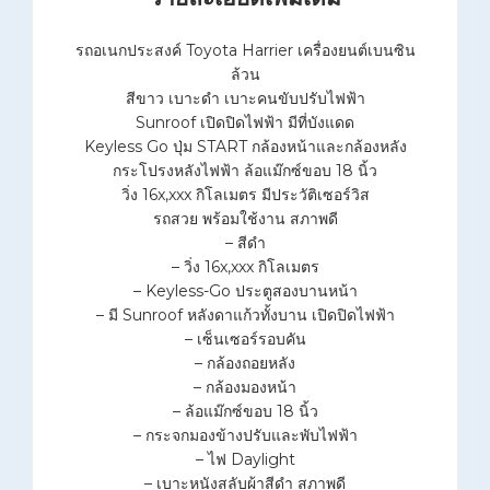
รถอเนกประสงค์ Toyota Harrier เครื่องยนต์เบนซิน
ล้วน
สีขาว เบาะดำ เบาะคนขับปรับไฟฟ้า
Sunroof เปิดปิดไฟฟ้า มีที่บังแดด
Keyless Go ปุ่ม START กล้องหน้าและกล้องหลัง
กระโปรงหลังไฟฟ้า ล้อแม๊กซ์ขอบ 18 นิ้ว
วิ่ง 16x,xxx กิโลเมตร มีประวัติเซอร์วิส
รถสวย พร้อมใช้งาน สภาพดี
– สีดำ
– วิ่ง 16x,xxx กิโลเมตร
– Keyless-Go ประตูสองบานหน้า
– มี Sunroof หลังดาแก้วทั้งบาน เปิดปิดไฟฟ้า
– เซ็นเซอร์รอบคัน
– กล้องถอยหลัง
– กล้องมองหน้า
– ล้อแม๊กซ์ขอบ 18 นิ้ว
– กระจกมองข้างปรับและพับไฟฟ้า
– ไฟ Daylight
– เบาะหนังสลับผ้าสีดำ สภาพดี