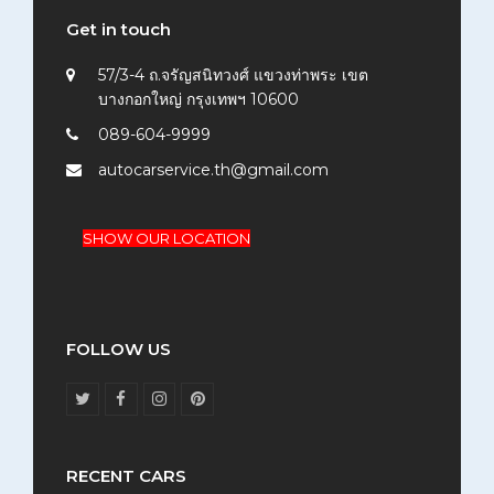
Get in touch
57/3-4 ถ.จรัญสนิทวงศ์ แขวงท่าพระ เขต
บางกอกใหญ่ กรุงเทพฯ 10600
089-604-9999
autocarservice.th@gmail.com
SHOW OUR LOCATION
FOLLOW US
T
F
I
P
w
a
n
i
i
c
s
n
t
e
t
t
t
b
a
e
RECENT CARS
e
o
g
r