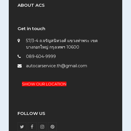
ABOUT ACS
Get in touch
57/3-4 ถ.จรัญสนิทวงศ์ แขวงท่าพระ เขต
บางกอกใหญ่ กรุงเทพฯ 10600
089-604-9999
autocarservice.th@gmail.com
SHOW OUR LOCATION
FOLLOW US
T
F
I
P