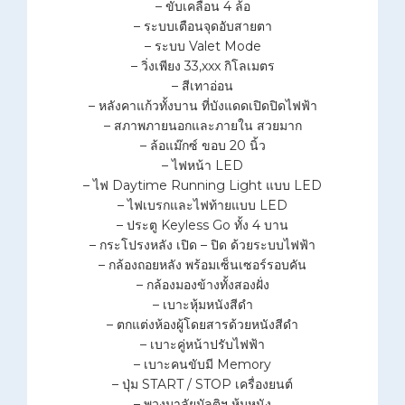
– ขับเคลื่อน 4 ล้อ
– ระบบเตือนจุดอับสายตา
– ระบบ Valet Mode
– วิ่งเพียง 33,xxx กิโลเมตร
– สีเทาอ่อน
– หลังคาแก้วทั้งบาน ที่บังแดดเปิดปิดไฟฟ้า
– สภาพภายนอกและภายใน สวยมาก
– ล้อแม๊กซ์ ขอบ 20 นิ้ว
– ไฟหน้า LED
– ไฟ Daytime Running Light แบบ LED
– ไฟเบรกและไฟท้ายแบบ LED
– ประตู Keyless Go ทั้ง 4 บาน
– กระโปรงหลัง เปิด – ปิด ด้วยระบบไฟฟ้า
– กล้องถอยหลัง พร้อมเซ็นเซอร์รอบคัน
– กล้องมองข้างทั้งสองฝั่ง
– เบาะหุ้มหนังสีดำ
– ตกแต่งห้องผู้โดยสารด้วยหนังสี
ดำ
– เบาะคู่หน้าปรับไฟฟ้า
– เบาะคนขับมี Memory
– ปุ่ม START / STOP เครื่องยนต์
– พวงมาลัยมัลติฯ หุ้มหนัง