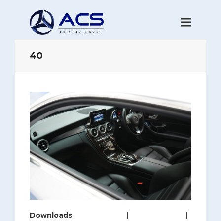
40
Downloads
:
full (1280x853)
|
large (980x653)
|