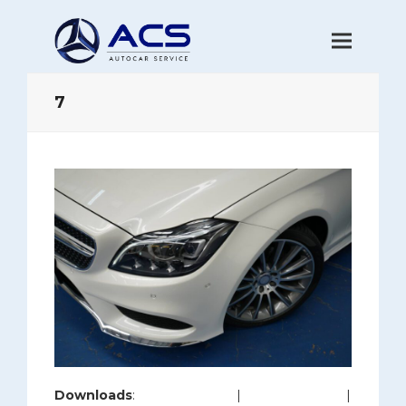
7
Downloads
:
full (1200x800)
|
large (980x654)
|