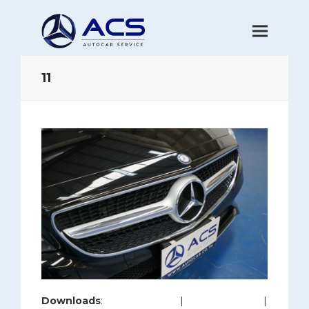
11
Downloads
:
full (1200x800)
|
large (980x654)
|