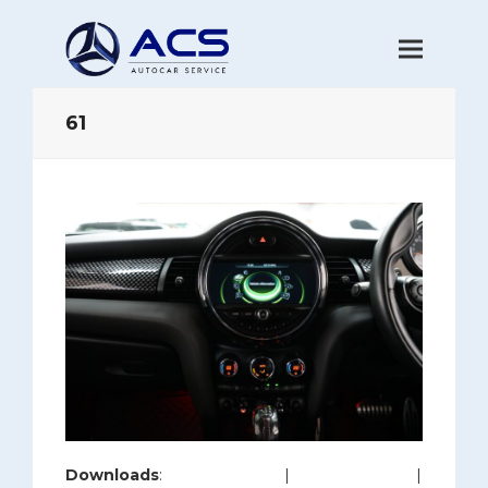
61
Downloads
:
full (1200x800)
|
large (980x654)
|