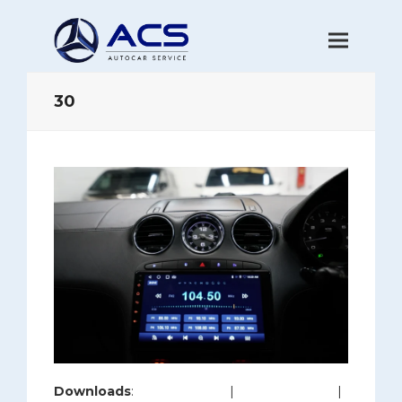
30
Downloads
:
full (1280x853)
|
large (980x653)
|