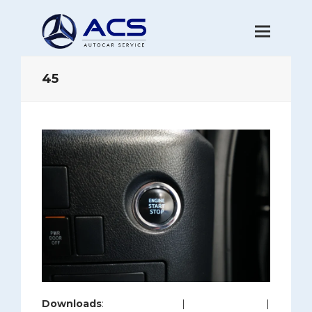
45
Downloads
:
full (1200x800)
|
large (980x654)
|