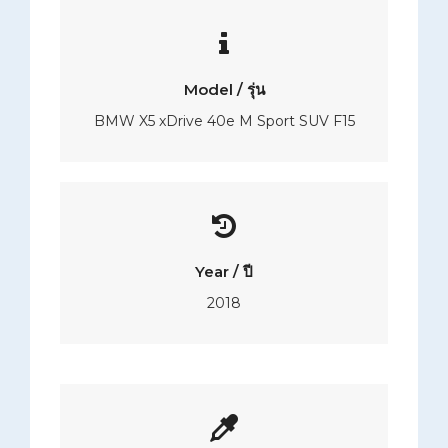
Model / รุ่น
BMW X5 xDrive 40e M Sport SUV F15
Year / ปี
2018