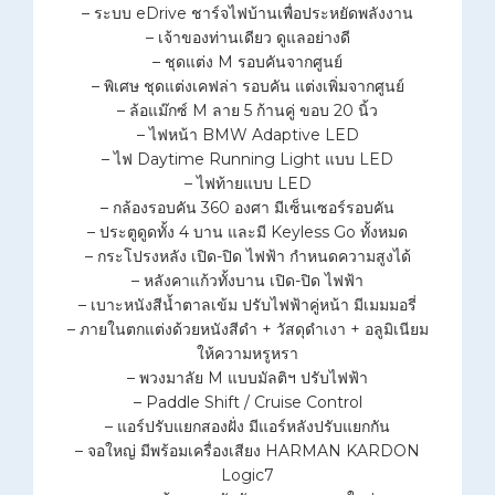
– ระบบ eDrive ชาร์จไฟบ้านเพื่อประหยัดพลังงาน
– เจ้าของท่านเดียว ดูแลอย่างดี
– ชุดแต่ง M รอบคันจากศูนย์
– พิเศษ ชุดแต่งเคฟล่า รอบคัน แต่งเพิ่มจากศูนย์
– ล้อแม๊กซ์ M ลาย 5 ก้านคู่ ขอบ 20 นิ้ว
– ไฟหน้า BMW Adaptive LED
– ไฟ Daytime Running Light แบบ LED
– ไฟท้ายแบบ LED
– กล้องรอบคัน 360 องศา มีเซ็นเซอร์รอบคัน
– ประตูดูดทั้ง 4 บาน และมี Keyless Go ทั้งหมด
– กระโปรงหลัง เปิด-ปิด ไฟฟ้า กำหนดความสูงได้
– หลังคาแก้วทั้งบาน เปิด-ปิด ไฟฟ้า
– เบาะหนังสีน้ำตาลเข้ม ปรับไฟฟ้าคู่หน้า มีเมมมอรี่
– ภายในตกแต่งด้วยหนังสีดำ + วัสดุดำเงา + อลูมิเนียม
ให้ความหรูหรา
– พวงมาลัย M แบบมัลติฯ ปรับไฟฟ้า
– Paddle Shift / Cruise Control
– แอร์ปรับแยกสองฝั่ง มีแอร์หลังปรับแยกกัน
– จอใหญ่ มีพร้อมเครื่องเสียง HARMAN KARDON
Logic7