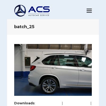
batch_25
Downloads
:
full (1200x800)
|
large (980x654)
|