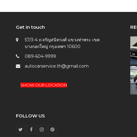
Get in touch
RE
57/3-4 ถ.จรัญสนิทวงศ์ แขวงท่าพระ เขต
บางกอกใหญ่ กรุงเทพฯ 10600
089-604-9999
autocarservice.th@gmail.com
SHOW OUR LOCATION
FOLLOW US
T
F
I
P
w
a
n
i