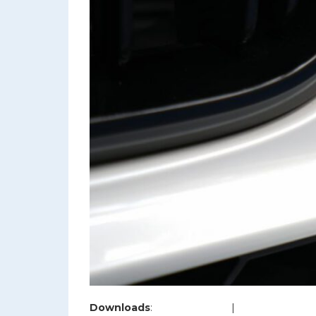
Downloads
:
full (1200x800)
|
large (980x654)