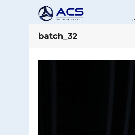
I
batch_32