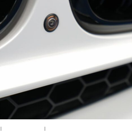
|
medium (300x200)
|
thumbnail (150x150)