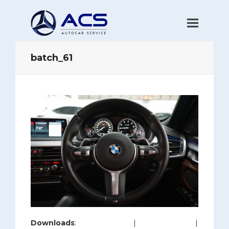
batch_61
Downloads
:
full (1200x800)
|
large (980x654)
|