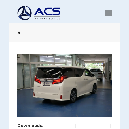
9
Downloads
:
full (1200x800)
|
large (980x654)
|