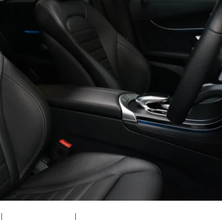
|
medium (300x200)
|
thumbnail (150x150)