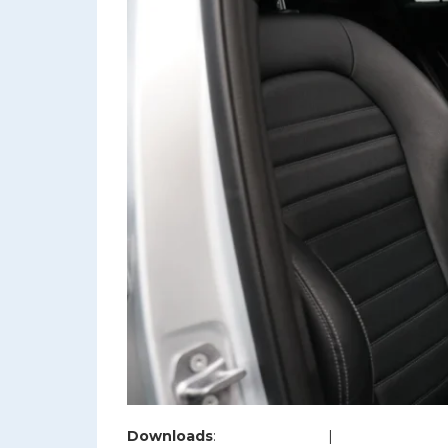
Downloads
:
full (1200x800)
|
large (980x654)