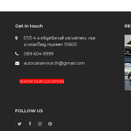
Get in touch
RE
57/3-4 ถ.จรัญสนิทวงศ์ แขวงท่าพระ เขต
บางกอกใหญ่ กรุงเทพฯ 10600
089-604-9999
autocarservice.th@gmail.com
SHOW OUR LOCATION
FOLLOW US
T
F
I
P
w
a
n
i