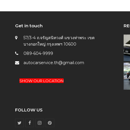
Get in touch
RE
57/3-4 ถ.จรัญสนิทวงศ์ แขวงท่าพระ เขต
บางกอกใหญ่ กรุงเทพฯ 10600
089-604-9999
autocarservice.th@gmail.com
SHOW OUR LOCATION
FOLLOW US
T
F
I
P
w
a
n
i