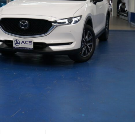
|
medium (300x200)
|
thumbnail (150x150)