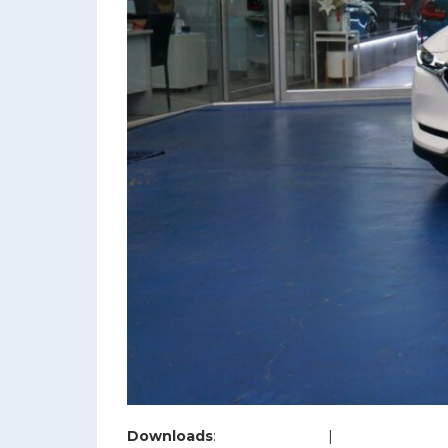
Downloads
:
full (1200x800)
|
large (980x654)