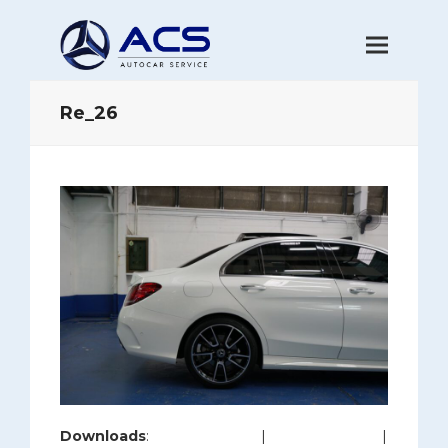
Re_26
Downloads
:
full (1200x800)
|
large (980x654)
|