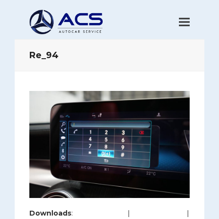
Re_94
Downloads
:
full (1200x800)
|
large (980x654)
|