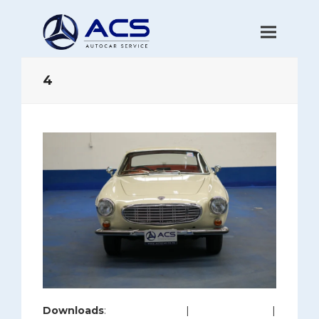
4
Downloads
:
full (1200x800)
|
large (980x654)
|