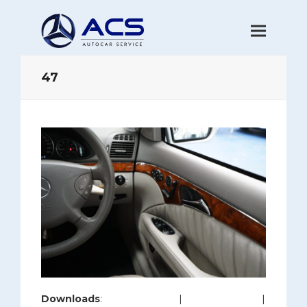
47
Downloads
:
full (1200x800)
|
large (980x654)
|