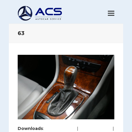
63
Downloads
:
full (1200x800)
|
large (980x654)
|