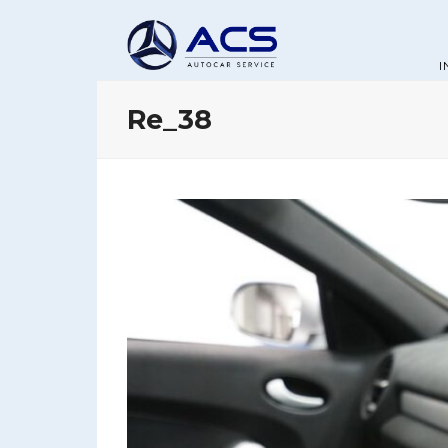
I
Re_38