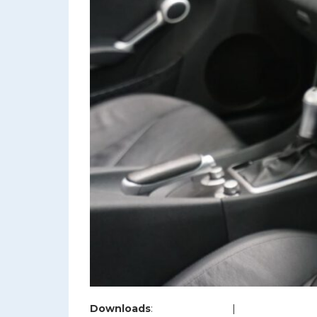
Downloads
:
full (1200x800)
|
large (980x654)