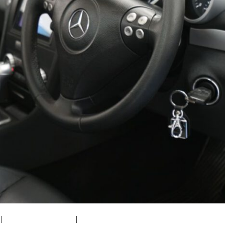
|
medium (300x200)
|
thumbnail (150x150)