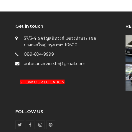
Get in touch
RE
57/3-4 ถ.จรัญสนิทวงศ์ แขวงท่าพระ เขต
บางกอกใหญ่ กรุงเทพฯ 10600
089-604-9999
autocarservice.th@gmail.com
SHOW OUR LOCATION
FOLLOW US
T
F
I
P
w
a
n
i