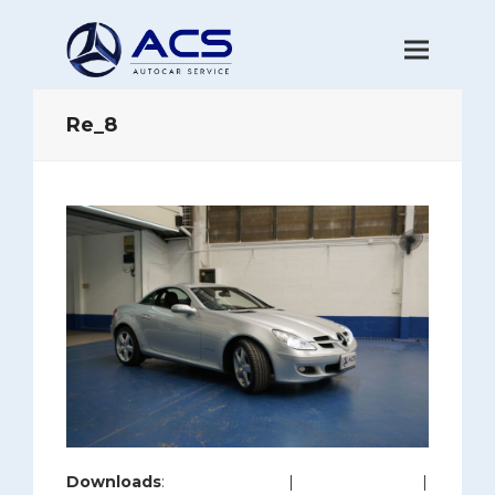
Re_8
Downloads
:
full (1200x800)
|
large (980x654)
|