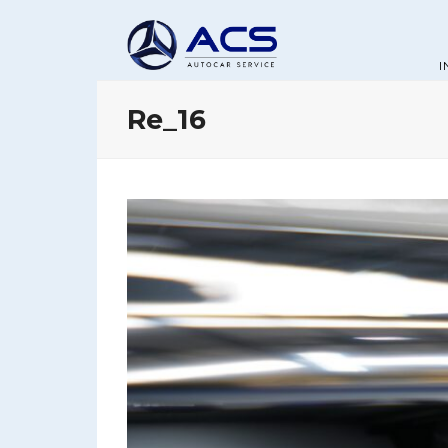
I
Re_16