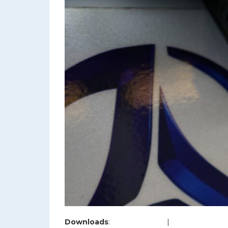
Downloads
:
full (1200x800)
|
large (980x654)