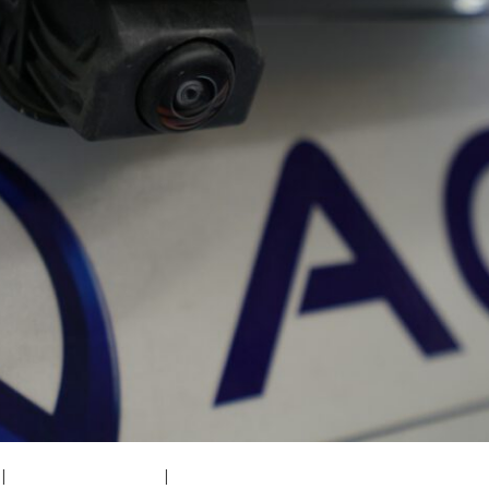
|
medium (300x200)
|
thumbnail (150x150)