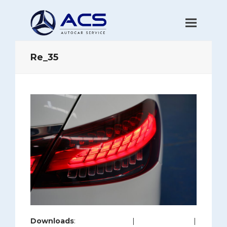
Re_35
Downloads
:
full (1200x800)
|
large (980x654)
|