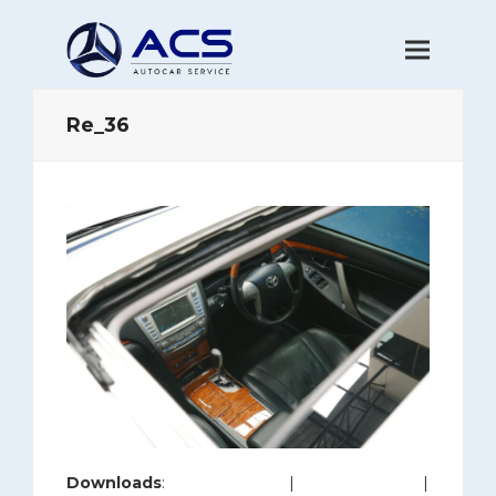
Re_36
Downloads
:
full (1200x800)
|
large (980x654)
|