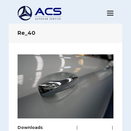
Re_40
Downloads
:
full (1200x800)
|
large (980x654)
|