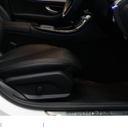
|
medium (300x200)
|
thumbnail (150x150)