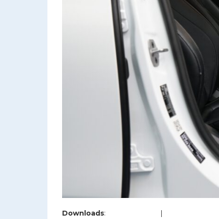
Downloads
:
full (1200x800)
|
large (980x654)