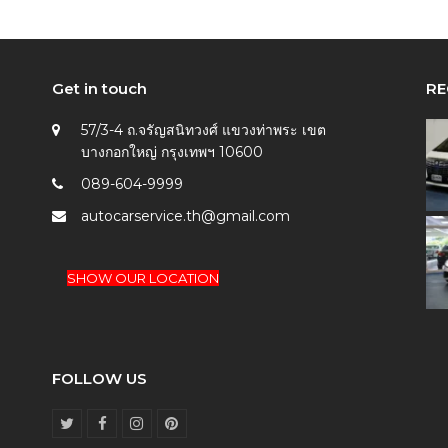
Get in touch
RE
57/3-4 ถ.จรัญสนิทวงศ์ แขวงท่าพระ เขต
บางกอกใหญ่ กรุงเทพฯ 10600
089-604-9999
autocarservice.th@gmail.com
SHOW OUR LOCATION
FOLLOW US
T
F
I
P
w
a
n
i