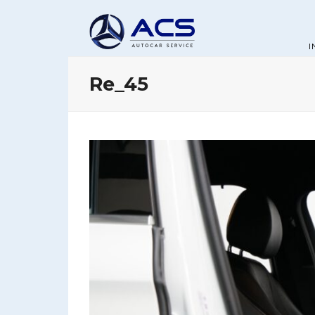
I
Re_45