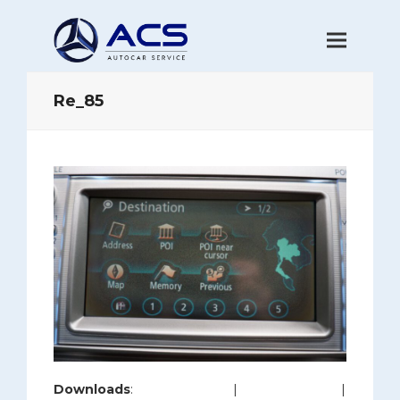
Re_85
Downloads
:
full (1200x800)
|
large (980x654)
|