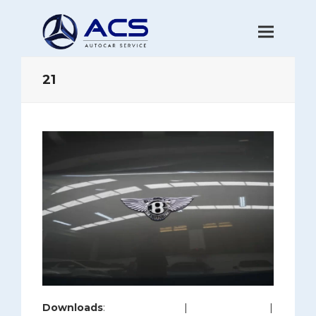
21
Downloads
:
full (1200x800)
|
large (980x654)
|