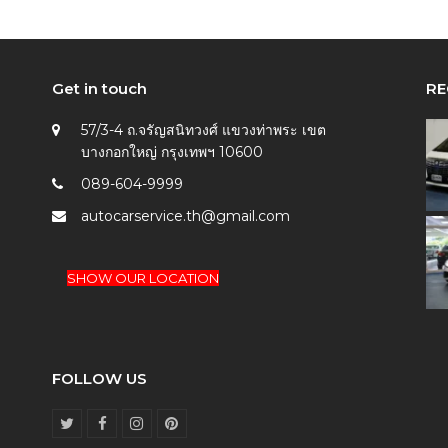
Get in touch
RE
57/3-4 ถ.จรัญสนิทวงศ์ แขวงท่าพระ เขต
บางกอกใหญ่ กรุงเทพฯ 10600
089-604-9999
autocarservice.th@gmail.com
SHOW OUR LOCATION
FOLLOW US
T
F
I
P
w
a
n
i