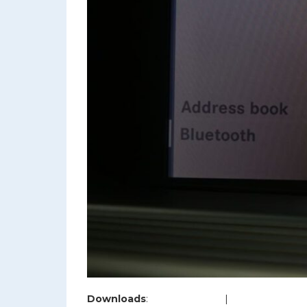
Downloads
:
full (1200x800)
|
large (980x654)