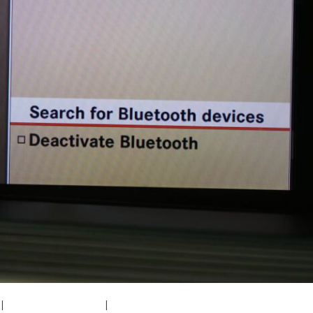
|
medium (300x200)
|
thumbnail (150x150)