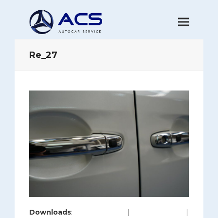
Re_27
Downloads
:
full (1200x800)
|
large (980x654)
|