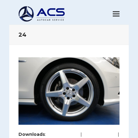
24
Downloads
:
full (1200x800)
|
large (980x654)
|