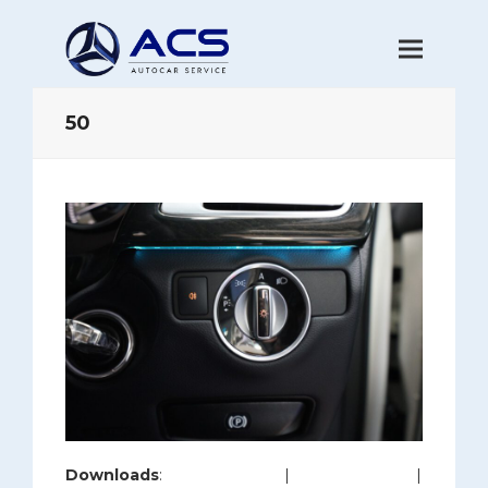
50
Downloads
:
full (1200x800)
|
large (980x654)
|