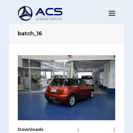
batch_16
Downloads
:
full (1200x800)
|
large (980x654)
|