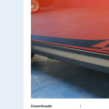
Downloads
:
full (1200x800)
|
large (980x654)