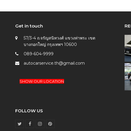
Get in touch
RE
57/3-4 ถ.จรัญสนิทวงศ์ แขวงท่าพระ เขต
บางกอกใหญ่ กรุงเทพฯ 10600
089-604-9999
autocarservice.th@gmail.com
SHOW OUR LOCATION
FOLLOW US
T
F
I
P
w
a
n
i