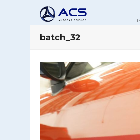
I
batch_32