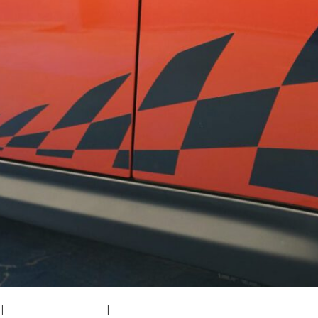
|
medium (300x200)
|
thumbnail (150x150)