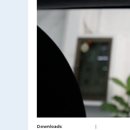
Downloads
:
full (1200x800)
|
large (980x654)