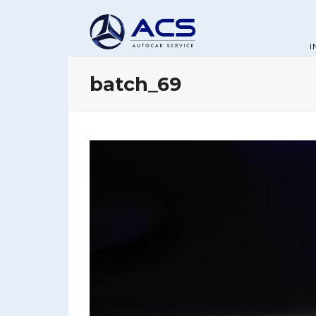
I
batch_69