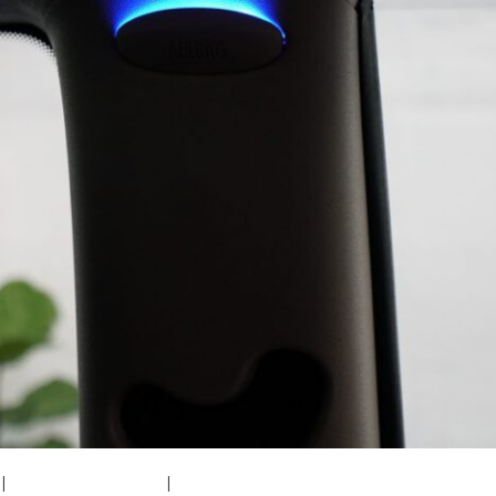
|
medium (300x200)
|
thumbnail (150x150)