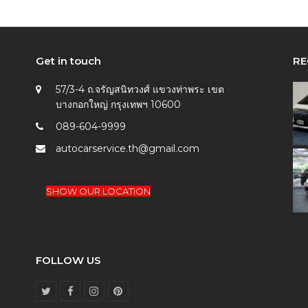
Get in touch
RE
57/3-4 ถ.จรัญสนิทวงศ์ แขวงท่าพระ เขต
บางกอกใหญ่ กรุงเทพฯ 10600
089-604-9999
autocarservice.th@gmail.com
SHOW OUR LOCATION
FOLLOW US
T
F
I
P
w
a
n
i