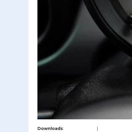
Downloads
:
full (1200x800)
|
large (980x654)