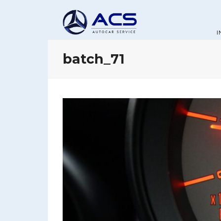
I
batch_71