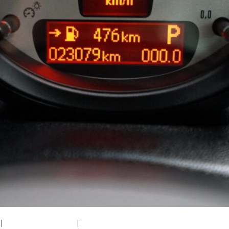
|
medium (300x200)
|
thumbnail (150x150)