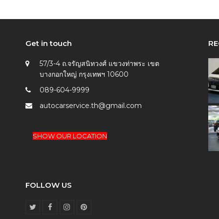
Get in touch
RE
57/3-4 ถ.จรัญสนิทวงศ์ แขวงท่าพระ เขต
บางกอกใหญ่ กรุงเทพฯ 10600
089-604-9999
autocarservice.th@gmail.com
SHOW OUR LOCATION
FOLLOW US
T
F
I
P
w
a
n
i