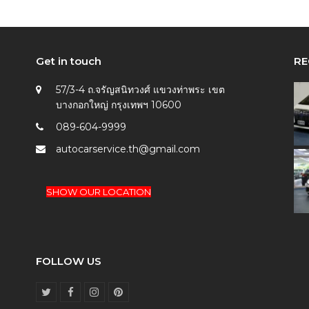
Get in touch
RE
57/3-4 ถ.จรัญสนิทวงศ์ แขวงท่าพระ เขต
บางกอกใหญ่ กรุงเทพฯ 10600
089-604-9999
autocarservice.th@gmail.com
SHOW OUR LOCATION
FOLLOW US
T
F
I
P
w
a
n
i