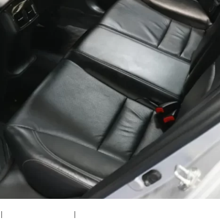
|
medium (300x200)
|
thumbnail (150x150)