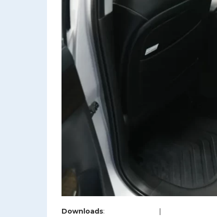
Downloads
:
full (1200x800)
|
large (980x654)