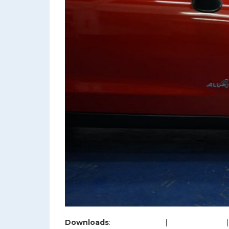
Downloads
:
full (1280x853)
|
large (980x653)