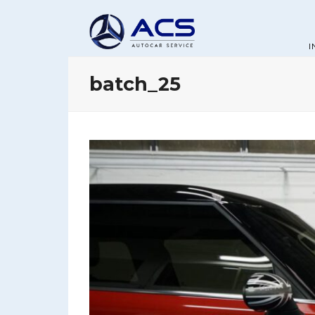
I
batch_25