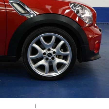
|
medium (300x200)
|
thumbnail (150x150)