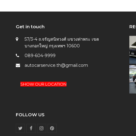
Get in touch
RE
57/3-4 ถ.จรัญสนิทวงศ์ แขวงท่าพระ เขต
บางกอกใหญ่ กรุงเทพฯ 10600
089-604-9999
autocarservice.th@gmail.com
SHOW OUR LOCATION
FOLLOW US
T
F
I
P
w
a
n
i