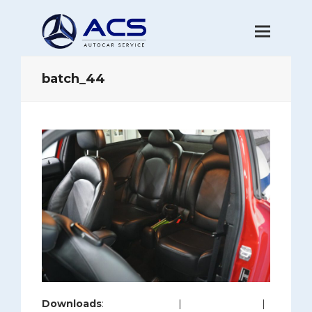
batch_44
Downloads
:
full (1280x853)
|
large (980x653)
|