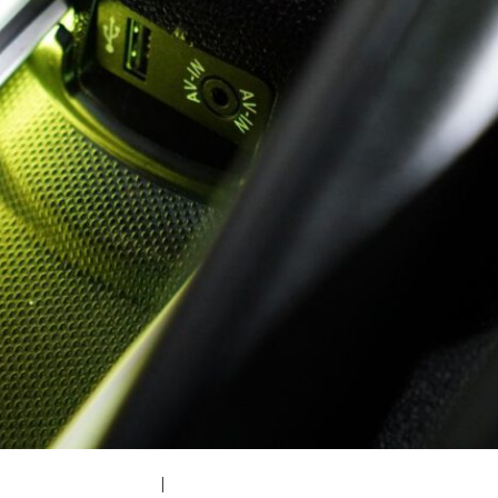
|
medium (300x200)
|
thumbnail (150x150)