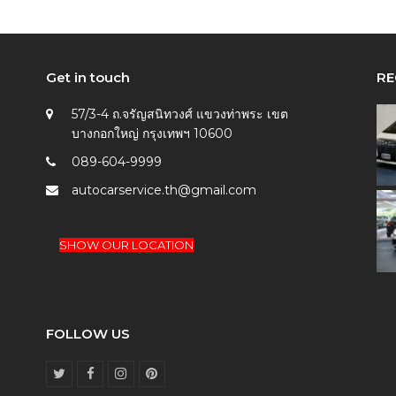
Get in touch
RE
57/3-4 ถ.จรัญสนิทวงศ์ แขวงท่าพระ เขต
บางกอกใหญ่ กรุงเทพฯ 10600
089-604-9999
autocarservice.th@gmail.com
SHOW OUR LOCATION
FOLLOW US
T
F
I
P
w
a
n
i