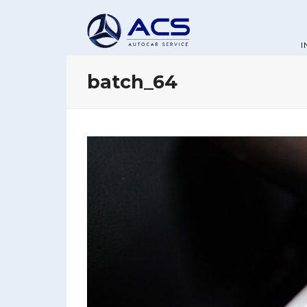
I
batch_64