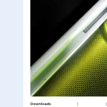
Downloads
:
full (1280x853)
|
large (980x653)