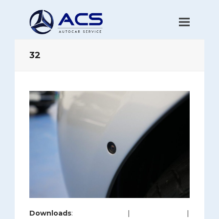
32
Downloads
:
full (1200x800)
|
large (980x654)
|