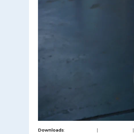
Downloads
:
full (1280x853)
|
large (980x653)