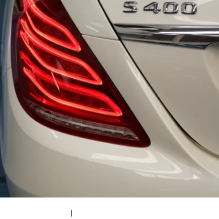
|
medium (300x200)
|
thumbnail (150x150)