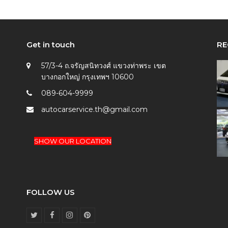
Get in touch
RE
57/3-4 ถ.จรัญสนิทวงศ์ แขวงท่าพระ เขต
บางกอกใหญ่ กรุงเทพฯ 10600
089-604-9999
autocarservice.th@gmail.com
SHOW OUR LOCATION
FOLLOW US
T
F
I
P
w
a
n
i