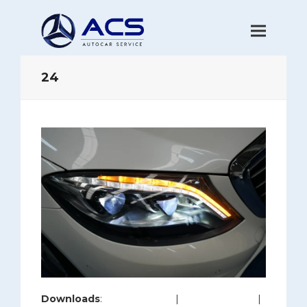
24
Downloads
:
full (1280x853)
|
large (980x653)
|