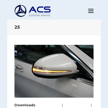
25
Downloads
:
full (1280x853)
|
large (980x653)
|