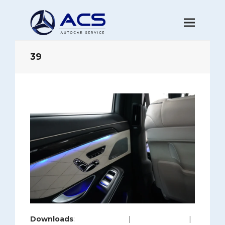
39
Downloads
:
full (1280x853)
|
large (980x653)
|