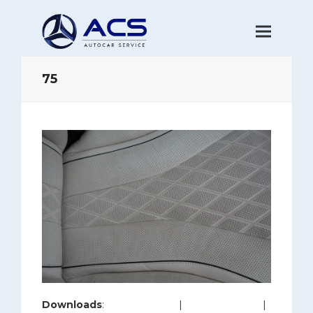
75
Downloads
:
full (1280x853)
|
large (980x653)
|